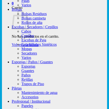
Palas
0
Varios
Carrito
Bolsas
Bolsas Residuos
Bolsas camiseta
Rollos de alta
Escobas | Secadores | Cepillos
Cabos
Cepillos
No hay productos en el carrito.
Escobas de Paja
Escobillones Sintéticos
Volver a la tienda
Mopas
Secadores
Varios
Esponjas | Paños | Guantes
Esponjas
Guantes
Paños
Rejillas
Trapos de Piso
Piletas
Mantenimiento de agua
Accesorios
Profesional | Institucional
Papeles