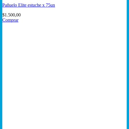
Pañuelo Elite estuche x 75un
$
1.500,00
Comprar