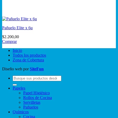
Pañuelo Elite x 6u
$
2.200,00
Comprar
Inicio
Todos los productos
Zona de Cobertura
Diseño web por
SiteFun
Buscar
por:
Papeles
Papel Higiénico
Rollos de Cocina
Servilletas
Pañuelos
Químicos
Cocina