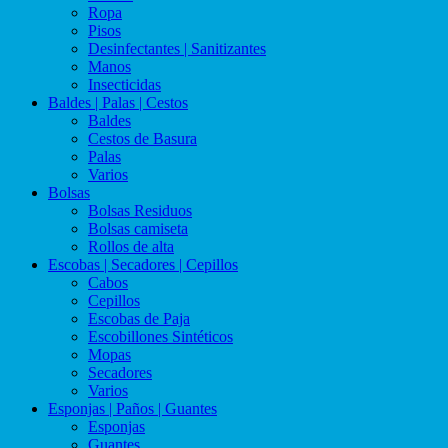
Ropa
Pisos
Desinfectantes | Sanitizantes
Manos
Insecticidas
Baldes | Palas | Cestos
Baldes
Cestos de Basura
Palas
Varios
Bolsas
Bolsas Residuos
Bolsas camiseta
Rollos de alta
Escobas | Secadores | Cepillos
Cabos
Cepillos
Escobas de Paja
Escobillones Sintéticos
Mopas
Secadores
Varios
Esponjas | Paños | Guantes
Esponjas
Guantes