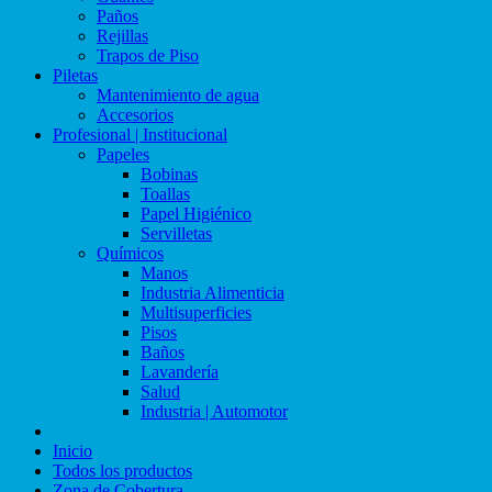
Paños
Rejillas
Trapos de Piso
Piletas
Mantenimiento de agua
Accesorios
Profesional | Institucional
Papeles
Bobinas
Toallas
Papel Higiénico
Servilletas
Químicos
Manos
Industria Alimenticia
Multisuperficies
Pisos
Baños
Lavandería
Salud
Industria | Automotor
Inicio
Todos los productos
Zona de Cobertura