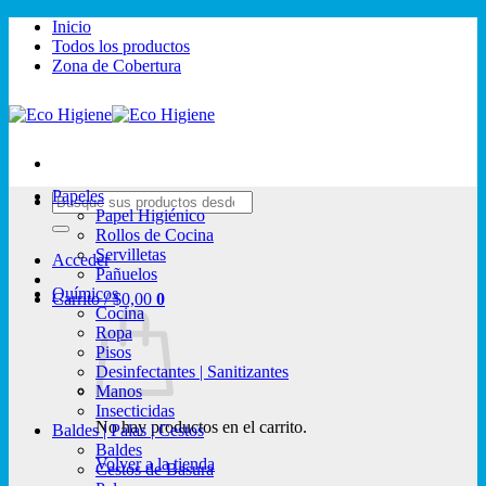
Saltar
Inicio
al
Todos los productos
contenido
Zona de Cobertura
Papeles
Buscar
Papel Higiénico
por:
Rollos de Cocina
Servilletas
Acceder
Pañuelos
Químicos
Carrito /
$
0,00
0
Cocina
Ropa
Pisos
Desinfectantes | Sanitizantes
Manos
Insecticidas
No hay productos en el carrito.
Baldes | Palas | Cestos
Baldes
Volver a la tienda
Cestos de Basura