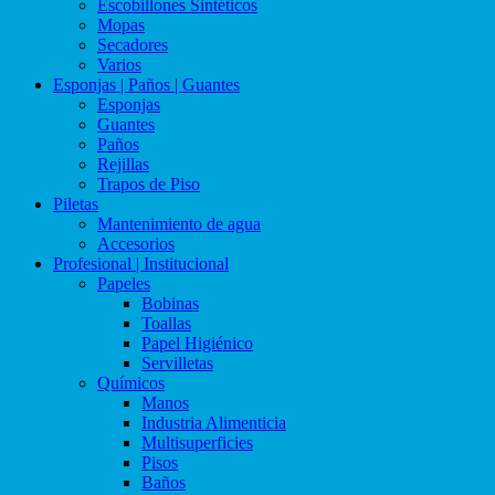
Escobillones Sintéticos
Mopas
Secadores
Varios
Esponjas | Paños | Guantes
Esponjas
Guantes
Paños
Rejillas
Trapos de Piso
Piletas
Mantenimiento de agua
Accesorios
Profesional | Institucional
Papeles
Bobinas
Toallas
Papel Higiénico
Servilletas
Químicos
Manos
Industria Alimenticia
Multisuperficies
Pisos
Baños