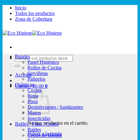
Saltar
Inicio
al
Todos los productos
contenido
Zona de Cobertura
Papeles
Buscar
Papel Higiénico
por:
Rollos de Cocina
Servilletas
Acceder
Pañuelos
Químicos
Carrito /
$
0,00
0
Cocina
Ropa
Pisos
Desinfectantes | Sanitizantes
Manos
Insecticidas
No hay productos en el carrito.
Baldes | Palas | Cestos
Baldes
Volver a la tienda
Cestos de Basura