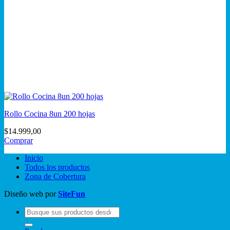
Rollo Cocina 8un 200 hojas
$
14.999,00
Comprar
Inicio
Todos los productos
Zona de Cobertura
Diseño web por
SiteFun
Buscar
por: