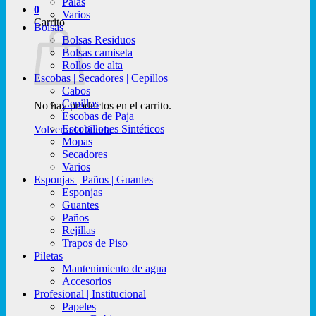
Palas
0
Varios
Carrito
Bolsas
Bolsas Residuos
Bolsas camiseta
Rollos de alta
Escobas | Secadores | Cepillos
Cabos
Cepillos
No hay productos en el carrito.
Escobas de Paja
Escobillones Sintéticos
Volver a la tienda
Mopas
Secadores
Varios
Esponjas | Paños | Guantes
Esponjas
Guantes
Paños
Rejillas
Trapos de Piso
Piletas
Mantenimiento de agua
Accesorios
Profesional | Institucional
Papeles