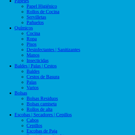
Papeles
Papel Higiénico
Rollos de Cocina
Servilletas
Pañuelos
Químicos
Cocina
Ropa
Pisos
Desinfectantes | Sanitizantes
Manos
Insecticidas
Baldes | Palas | Cestos
Baldes
Cestos de Basura
Palas
Varios
Bolsas
Bolsas Residuos
Bolsas camiseta
Rollos de alta
Escobas | Secadores | Cepillos
Cabos
Cepillos
Escobas de Paja