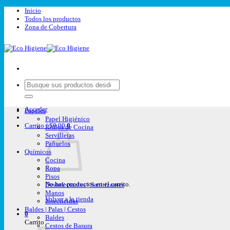
Saltar
Inicio
al
Todos los productos
contenido
Zona de Cobertura
Buscar
por:
Acceder
Papeles
Papel Higiénico
Carrito /
$
0,00
0
Rollos de Cocina
Servilletas
Pañuelos
Químicos
Cocina
Ropa
Pisos
No hay productos en el carrito.
Desinfectantes | Sanitizantes
Manos
Volver a la tienda
Insecticidas
Baldes | Palas | Cestos
0
Baldes
Carrito
Cestos de Basura