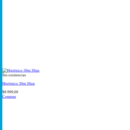
Sin existencias
Higiénico 30m 30un
$
8.999,00
Comprar