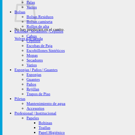
Palas
Varios
Bolsas
Bolsas Residuos
Bolsas camiseta
Rollos de alta
No hay productos en el carrito.
Escobas | Secadores | Cepillos
Cabos
Volver a la tienda
Cepillos
Escobas de Paja
Escobillones Sintéticos
Mopas
Secadores
Varios
Esponjas | Paños | Guantes
Esponjas
Guantes
Paños
Rejillas
Trapos de Piso
Piletas
Mantenimiento de agua
Accesorios
Profesional | Institucional
Papeles
Bobinas
Toallas
Papel Higiénico