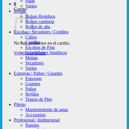
Palas
0
Varios
Carrito
Bolsas
Bolsas Residuos
Bolsas camiseta
Rollos de alta
Escobas | Secadores | Cepillos
Cabos
Cepillos
No hay productos en el carrito.
Escobas de Paja
Escobillones Sintéticos
Volver a la tienda
Mopas
Secadores
Varios
Esponjas | Paños | Guantes
Esponjas
Guantes
Paños
Rejillas
Trapos de Piso
Piletas
Mantenimiento de agua
Accesorios
Profesional | Institucional
Papeles