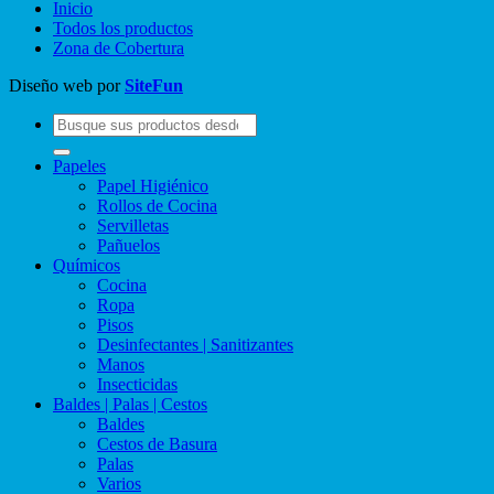
Inicio
Todos los productos
Zona de Cobertura
Diseño web por
SiteFun
Buscar
por:
Papeles
Papel Higiénico
Rollos de Cocina
Servilletas
Pañuelos
Químicos
Cocina
Ropa
Pisos
Desinfectantes | Sanitizantes
Manos
Insecticidas
Baldes | Palas | Cestos
Baldes
Cestos de Basura
Palas
Varios