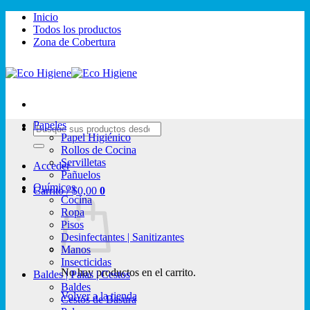
Saltar
Inicio
al
Todos los productos
contenido
Zona de Cobertura
Papeles
Buscar
Papel Higiénico
por:
Rollos de Cocina
Servilletas
Acceder
Pañuelos
Químicos
Carrito /
$
0,00
0
Cocina
Ropa
Pisos
Desinfectantes | Sanitizantes
Manos
Insecticidas
No hay productos en el carrito.
Baldes | Palas | Cestos
Baldes
Volver a la tienda
Cestos de Basura