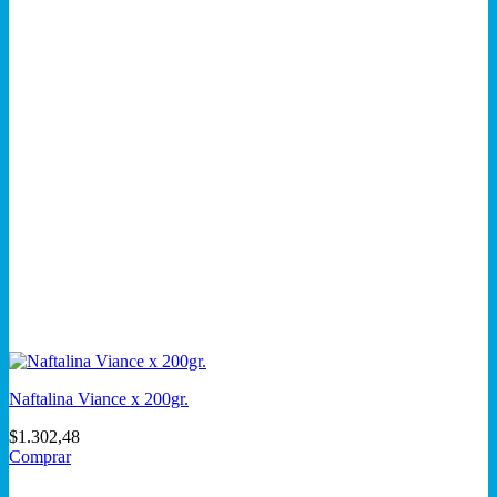
Naftalina Viance x 200gr.
$
1.302,48
Comprar