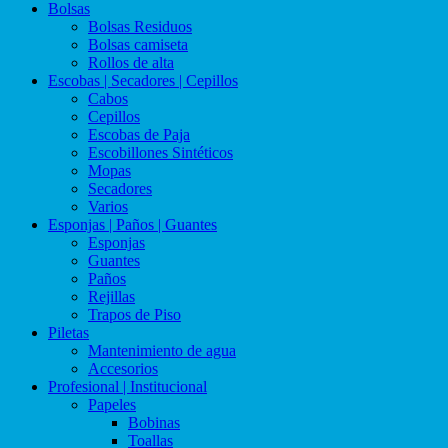
Bolsas
Bolsas Residuos
Bolsas camiseta
Rollos de alta
Escobas | Secadores | Cepillos
Cabos
Cepillos
Escobas de Paja
Escobillones Sintéticos
Mopas
Secadores
Varios
Esponjas | Paños | Guantes
Esponjas
Guantes
Paños
Rejillas
Trapos de Piso
Piletas
Mantenimiento de agua
Accesorios
Profesional | Institucional
Papeles
Bobinas
Toallas