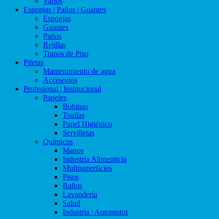
Varios
Esponjas | Paños | Guantes
Esponjas
Guantes
Paños
Rejillas
Trapos de Piso
Piletas
Mantenimiento de agua
Accesorios
Profesional | Institucional
Papeles
Bobinas
Toallas
Papel Higiénico
Servilletas
Químicos
Manos
Industria Alimenticia
Multisuperficies
Pisos
Baños
Lavandería
Salud
Industria | Automotor