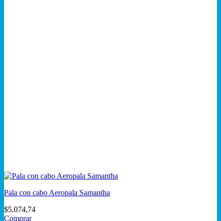
Pala con cabo Aeropala Samantha
$
5.074,74
Comprar