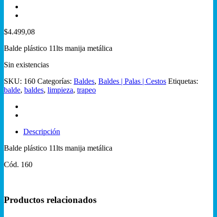
$
4.499,08
Balde plástico 11lts manija metálica
Sin existencias
SKU:
160
Categorías:
Baldes
,
Baldes | Palas | Cestos
Etiquetas:
balde
,
baldes
,
limpieza
,
trapeo
Descripción
Balde plástico 11lts manija metálica
Cód. 160
Productos relacionados