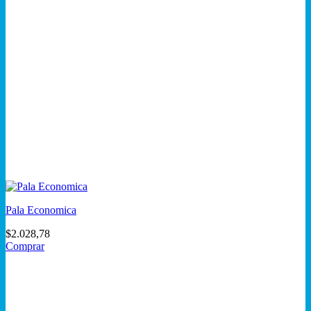
Pala Economica
$
2.028,78
Comprar