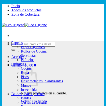
Saltar
Inicio
al
Todos los productos
contenido
Zona de Cobertura
Papeles
Buscar
Papel Higiénico
por:
Rollos de Cocina
Servilletas
Acceder
Pañuelos
Químicos
Carrito /
$
0,00
0
Cocina
Ropa
Pisos
Desinfectantes | Sanitizantes
Manos
Insecticidas
No hay productos en el carrito.
Baldes | Palas | Cestos
Baldes
Volver a la tienda
Cestos de Basura