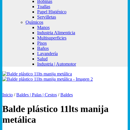
Bobinas
Toallas
Papel Higiénico
Servilletas
Químicos
Manos
Industria Alimenticia
Multisuperficies
Pisos
Baños
Lavandería
Salud
Industria | Automotor
Inicio
/
Baldes | Palas | Cestos
/
Baldes
Balde plástico 11lts manija
metálica