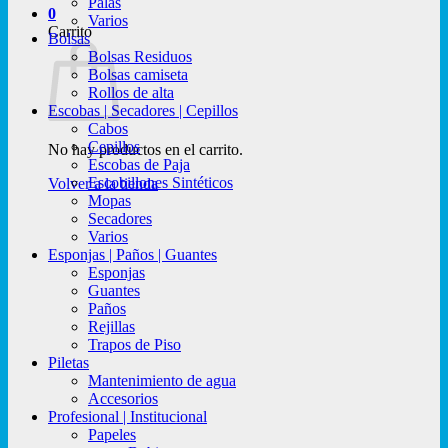
Palas
0
Varios
Carrito
Bolsas
Bolsas Residuos
Bolsas camiseta
Rollos de alta
Escobas | Secadores | Cepillos
Cabos
Cepillos
No hay productos en el carrito.
Escobas de Paja
Escobillones Sintéticos
Volver a la tienda
Mopas
Secadores
Varios
Esponjas | Paños | Guantes
Esponjas
Guantes
Paños
Rejillas
Trapos de Piso
Piletas
Mantenimiento de agua
Accesorios
Profesional | Institucional
Papeles