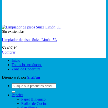
Sin existencias
Limpiador de pisos Suiza Limón 5L
$
3.407,19
Comprar
Inicio
Todos los productos
Zona de Cobertura
Diseño web por
SiteFun
Buscar
por:
Papeles
Papel Higiénico
Rollos de Cocina
Servilletas