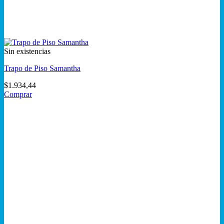
Sin existencias
Trapo de Piso Samantha
$
1.934,44
Comprar