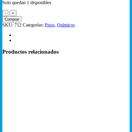
Solo quedan 1 disponibles
Cera
Pasta
Comprar
Natural
SKU:
712
Categorías:
Pisos
,
Químicos
450cc
cantidad
Productos relacionados