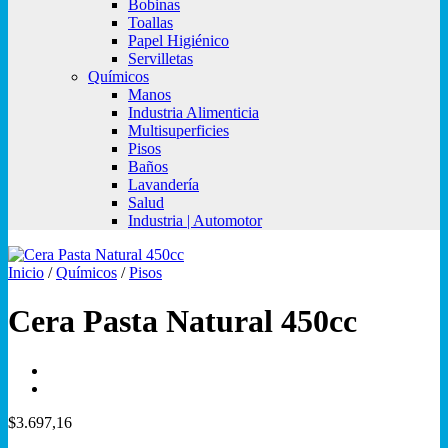
Bobinas
Toallas
Papel Higiénico
Servilletas
Químicos
Manos
Industria Alimenticia
Multisuperficies
Pisos
Baños
Lavandería
Salud
Industria | Automotor
Inicio
/
Químicos
/
Pisos
Cera Pasta Natural 450cc
$
3.697,16