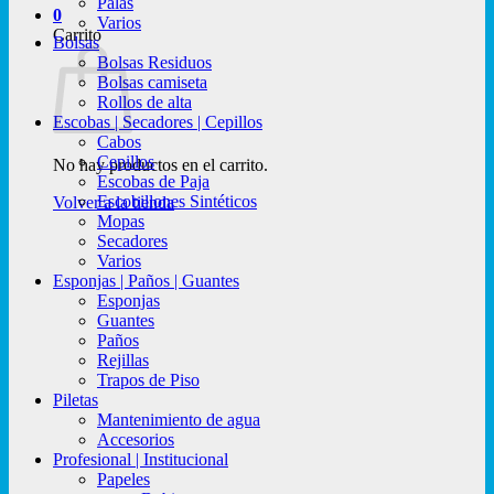
Palas
0
Varios
Carrito
Bolsas
Bolsas Residuos
Bolsas camiseta
Rollos de alta
Escobas | Secadores | Cepillos
Cabos
Cepillos
No hay productos en el carrito.
Escobas de Paja
Escobillones Sintéticos
Volver a la tienda
Mopas
Secadores
Varios
Esponjas | Paños | Guantes
Esponjas
Guantes
Paños
Rejillas
Trapos de Piso
Piletas
Mantenimiento de agua
Accesorios
Profesional | Institucional
Papeles