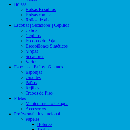
Bolsas
Bolsas Residuos
Bolsas camiseta
Rollos de alta
Escobas | Secadores | Cepillos
Cabos
Cepillos
Escobas de Paja
Escobillones Sintéticos
Mopas
Secadores
Varios
Esponjas | Paños | Guantes
Esponjas
Guantes
Paños
Rejillas
Trapos de Piso
Piletas
Mantenimiento de agua
Accesorios
Profesional | Institucional
Papeles
Bobinas
Toallas