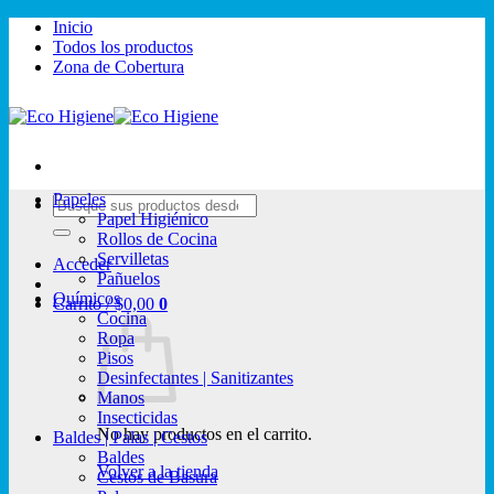
Saltar
Inicio
al
Todos los productos
contenido
Zona de Cobertura
Papeles
Buscar
Papel Higiénico
por:
Rollos de Cocina
Servilletas
Acceder
Pañuelos
Químicos
Carrito /
$
0,00
0
Cocina
Ropa
Pisos
Desinfectantes | Sanitizantes
Manos
Insecticidas
No hay productos en el carrito.
Baldes | Palas | Cestos
Baldes
Volver a la tienda
Cestos de Basura