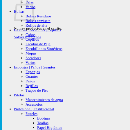
Palas
Varios
Bolsas
Bolsas Residuos
Bolsas camiseta
Rollos de alta
No hay productos en el carrito.
Escobas | Secadores | Cepillos
Cabos
Volver a la tienda
Cepillos
Escobas de Paja
Escobillones Sintéticos
Mopas
Secadores
Varios
Esponjas | Paños | Guantes
Esponjas
Guantes
Paños
Rejillas
Trapos de Piso
Piletas
Mantenimiento de agua
Accesorios
Profesional | Institucional
Papeles
Bobinas
Toallas
Papel Higiénico