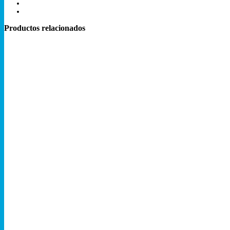
delicadas
Samantha
cantidad
Productos relacionados