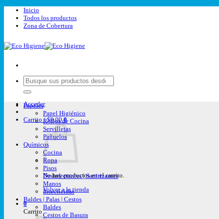
Saltar
Inicio
al
Todos los productos
contenido
Zona de Cobertura
Buscar
por:
Acceder
Papeles
Papel Higiénico
Carrito /
$
0,00
0
Rollos de Cocina
Servilletas
Pañuelos
Químicos
Cocina
Ropa
Pisos
No hay productos en el carrito.
Desinfectantes | Sanitizantes
Manos
Volver a la tienda
Insecticidas
Baldes | Palas | Cestos
0
Baldes
Carrito
Cestos de Basura