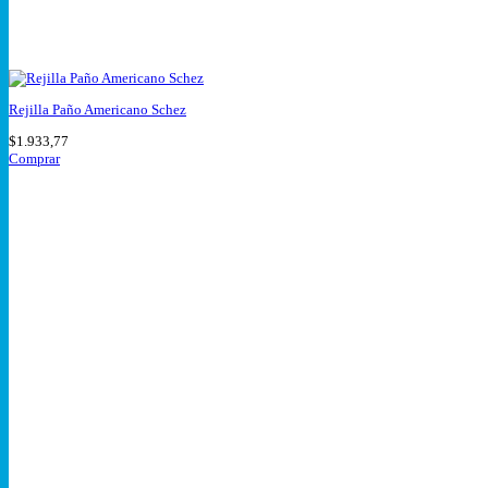
Rejilla Paño Americano Schez
$
1.933,77
Comprar