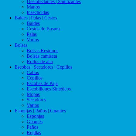
Desinfectantes | Sanitizantes
Manos
Insecticidas
Baldes | Palas | Cestos
Baldes
Cestos de Basura
Palas
Varios
Bolsas
Bolsas Residuos
Bolsas camiseta
Rollos de alta
Escobas | Secadores | Cepillos
Cabos
Cepillos
Escobas de Paja
Escobillones Sintéticos
Mopas
Secadores
Varios
Esponjas | Paños | Guantes
Esponjas
Guantes
Paños
Rejillas