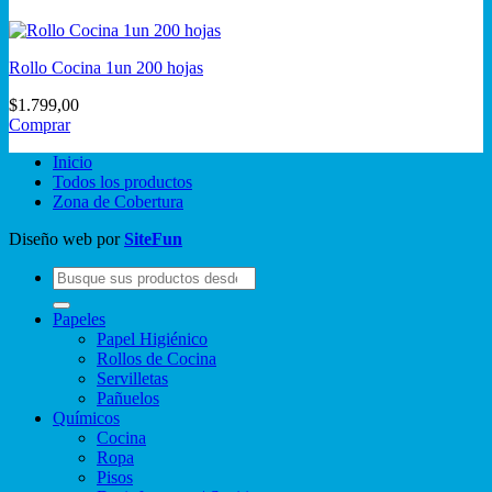
Rollo Cocina 1un 200 hojas
$
1.799,00
Comprar
Inicio
Todos los productos
Zona de Cobertura
Diseño web por
SiteFun
Buscar
por:
Papeles
Papel Higiénico
Rollos de Cocina
Servilletas
Pañuelos
Químicos
Cocina
Ropa
Pisos