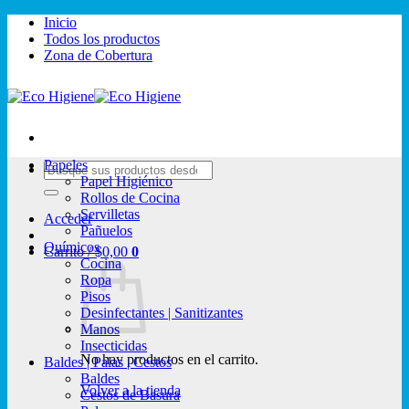
Saltar
Inicio
al
Todos los productos
contenido
Zona de Cobertura
Papeles
Buscar
Papel Higiénico
por:
Rollos de Cocina
Servilletas
Acceder
Pañuelos
Químicos
Carrito /
$
0,00
0
Cocina
Ropa
Pisos
Desinfectantes | Sanitizantes
Manos
Insecticidas
No hay productos en el carrito.
Baldes | Palas | Cestos
Baldes
Volver a la tienda
Cestos de Basura