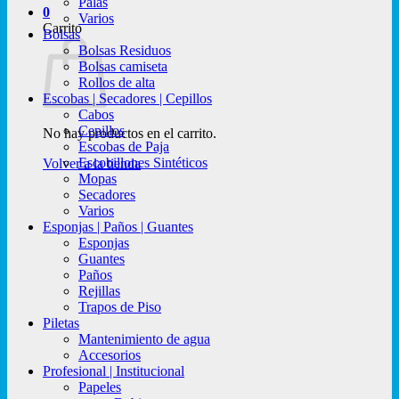
Palas
0
Varios
Carrito
Bolsas
Bolsas Residuos
Bolsas camiseta
Rollos de alta
Escobas | Secadores | Cepillos
Cabos
Cepillos
No hay productos en el carrito.
Escobas de Paja
Escobillones Sintéticos
Volver a la tienda
Mopas
Secadores
Varios
Esponjas | Paños | Guantes
Esponjas
Guantes
Paños
Rejillas
Trapos de Piso
Piletas
Mantenimiento de agua
Accesorios
Profesional | Institucional
Papeles