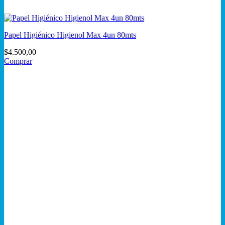
Papel Higiénico Higienol Max 4un 80mts
$
4.500,00
Comprar