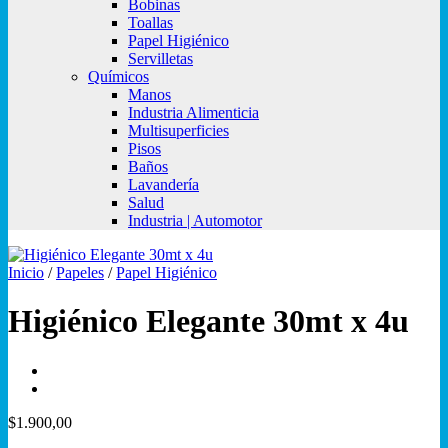
Bobinas
Toallas
Papel Higiénico
Servilletas
Químicos
Manos
Industria Alimenticia
Multisuperficies
Pisos
Baños
Lavandería
Salud
Industria | Automotor
Inicio
/
Papeles
/
Papel Higiénico
Higiénico Elegante 30mt x 4u
$
1.900,00