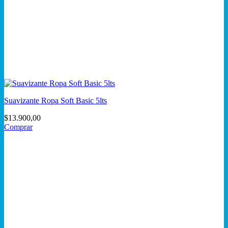
Suavizante Ropa Soft Basic 5lts
$
13.900,00
Comprar