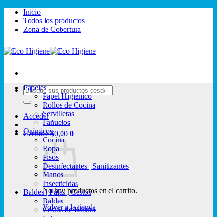
Saltar
Inicio
al
Todos los productos
contenido
Zona de Cobertura
Papeles
Buscar
Papel Higiénico
por:
Rollos de Cocina
Servilletas
Acceder
Pañuelos
Químicos
Carrito /
$
0,00
0
Cocina
Ropa
Pisos
Desinfectantes | Sanitizantes
Manos
Insecticidas
No hay productos en el carrito.
Baldes | Palas | Cestos
Baldes
Volver a la tienda
Cestos de Basura