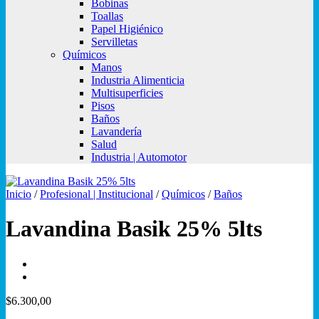
Bobinas
Toallas
Papel Higiénico
Servilletas
Químicos
Manos
Industria Alimenticia
Multisuperficies
Pisos
Baños
Lavandería
Salud
Industria | Automotor
Inicio
/
Profesional | Institucional
/
Químicos
/
Baños
Lavandina Basik 25% 5lts
$
6.300,00