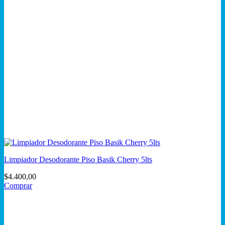
Limpiador Desodorante Piso Basik Cherry 5lts
$
4.400,00
Comprar
Este
producto
tiene
múltiples