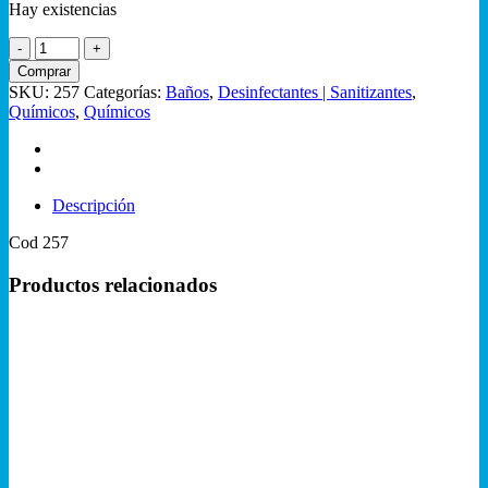
Hay existencias
Lavandina
Basik
Comprar
25%
SKU:
257
Categorías:
Baños
,
Desinfectantes | Sanitizantes
,
5lts
Químicos
,
Químicos
cantidad
Descripción
Cod 257
Productos relacionados