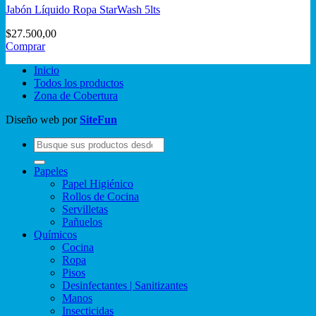
Jabón Líquido Ropa StarWash 5lts
$
27.500,00
Comprar
Inicio
Todos los productos
Zona de Cobertura
Diseño web por
SiteFun
Buscar
por:
Papeles
Papel Higiénico
Rollos de Cocina
Servilletas
Pañuelos
Químicos
Cocina
Ropa
Pisos
Desinfectantes | Sanitizantes
Manos
Insecticidas