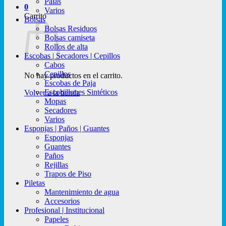
Palas
0
Varios
Carrito
Bolsas
Bolsas Residuos
Bolsas camiseta
Rollos de alta
Escobas | Secadores | Cepillos
Cabos
Cepillos
No hay productos en el carrito.
Escobas de Paja
Escobillones Sintéticos
Volver a la tienda
Mopas
Secadores
Varios
Esponjas | Paños | Guantes
Esponjas
Guantes
Paños
Rejillas
Trapos de Piso
Piletas
Mantenimiento de agua
Accesorios
Profesional | Institucional
Papeles