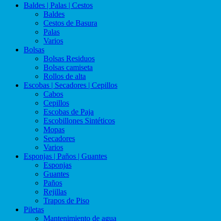
Baldes | Palas | Cestos
Baldes
Cestos de Basura
Palas
Varios
Bolsas
Bolsas Residuos
Bolsas camiseta
Rollos de alta
Escobas | Secadores | Cepillos
Cabos
Cepillos
Escobas de Paja
Escobillones Sintéticos
Mopas
Secadores
Varios
Esponjas | Paños | Guantes
Esponjas
Guantes
Paños
Rejillas
Trapos de Piso
Piletas
Mantenimiento de agua