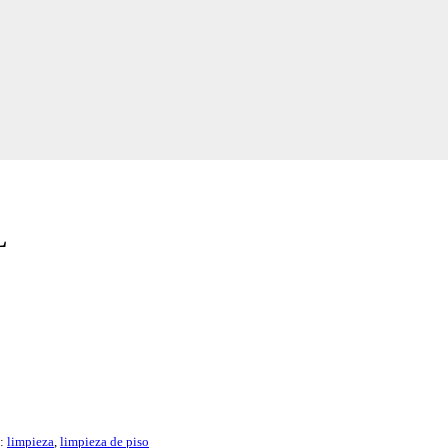
L
s:
limpieza
,
limpieza de piso