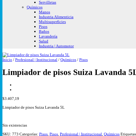
Servilletas
Químicos
Manos
Industria Alimenticia
Multisuperficies
Pisos
Baños
Lavandería
Salud
Industria | Automotor
Inicio
/
Profesional | Institucional
/
Químicos
/
Pisos
Limpiador de pisos Suiza Lavanda 5
$
3.407,19
Limpiador de pisos Suiza Lavanda 5L
Sin existencias
SKU:
773
Categorías:
Pisos
,
Pisos
,
Profesional | Institucional
,
Químicos
Etiqueta