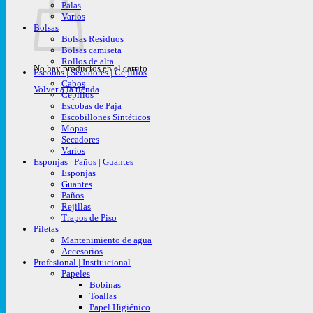
Palas
Varios
Bolsas
Bolsas Residuos
Bolsas camiseta
Rollos de alta
No hay productos en el carrito.
Escobas | Secadores | Cepillos
Cabos
Volver a la tienda
Cepillos
Escobas de Paja
Escobillones Sintéticos
Mopas
Secadores
Varios
Esponjas | Paños | Guantes
Esponjas
Guantes
Paños
Rejillas
Trapos de Piso
Piletas
Mantenimiento de agua
Accesorios
Profesional | Institucional
Papeles
Bobinas
Toallas
Papel Higiénico