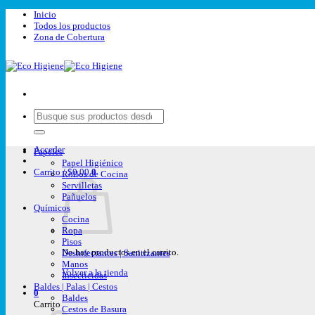
Saltar
Inicio
al
Todos los productos
contenido
Zona de Cobertura
Buscar
por:
Acceder
Papeles
Papel Higiénico
Carrito /
$
0,00
0
Rollos de Cocina
Servilletas
Pañuelos
Químicos
Cocina
Ropa
Pisos
No hay productos en el carrito.
Desinfectantes | Sanitizantes
Manos
Volver a la tienda
Insecticidas
Baldes | Palas | Cestos
0
Baldes
Carrito
Cestos de Basura