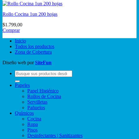
Rollo Cocina 1un 200 hojas
$
1.799,00
Comprar
Inicio
Todos los productos
Zona de Cobertura
Diseño web por
SiteFun
Buscar
por:
Papeles
Papel Higiénico
Rollos de Cocina
Servilletas
Pañuelos
Químicos
Cocina
Ropa
Pisos
Desinfectantes | Sanitizantes