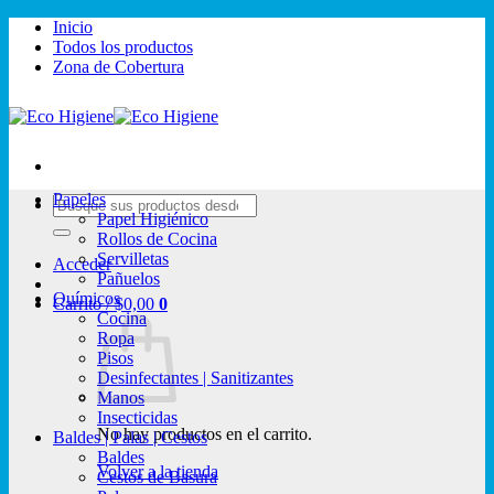
Saltar
Inicio
al
Todos los productos
contenido
Zona de Cobertura
Papeles
Buscar
Papel Higiénico
por:
Rollos de Cocina
Servilletas
Acceder
Pañuelos
Químicos
Carrito /
$
0,00
0
Cocina
Ropa
Pisos
Desinfectantes | Sanitizantes
Manos
Insecticidas
No hay productos en el carrito.
Baldes | Palas | Cestos
Baldes
Volver a la tienda
Cestos de Basura