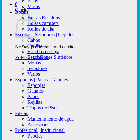
Palas
0
Varios
Carrito
Bolsas
Bolsas Residuos
Bolsas camiseta
Rollos de alta
Escobas | Secadores | Cepillos
Cabos
Cepillos
No hay productos en el carrito.
Escobas de Paja
Escobillones Sintéticos
Volver a la tienda
Mopas
Secadores
Varios
Esponjas | Paños | Guantes
Esponjas
Guantes
Paños
Rejillas
Trapos de Piso
Piletas
Mantenimiento de agua
Accesorios
Profesional | Institucional
Papeles