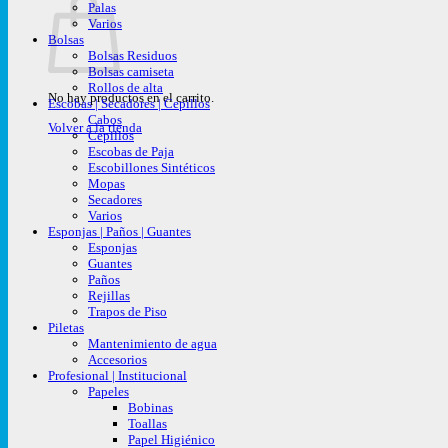
Palas
Varios
Bolsas
Bolsas Residuos
Bolsas camiseta
Rollos de alta
No hay productos en el carrito.
Escobas | Secadores | Cepillos
Cabos
Volver a la tienda
Cepillos
Escobas de Paja
Escobillones Sintéticos
Mopas
Secadores
Varios
Esponjas | Paños | Guantes
Esponjas
Guantes
Paños
Rejillas
Trapos de Piso
Piletas
Mantenimiento de agua
Accesorios
Profesional | Institucional
Papeles
Bobinas
Toallas
Papel Higiénico