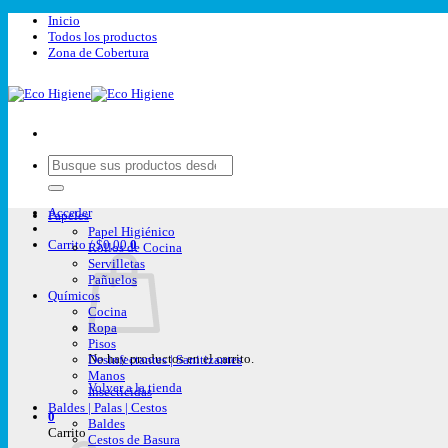
Saltar
Inicio
al
Todos los productos
contenido
Zona de Cobertura
Buscar
por:
Acceder
Papeles
Papel Higiénico
Carrito /
$
0,00
0
Rollos de Cocina
Servilletas
Pañuelos
Químicos
Cocina
Ropa
Pisos
No hay productos en el carrito.
Desinfectantes | Sanitizantes
Manos
Volver a la tienda
Insecticidas
Baldes | Palas | Cestos
0
Baldes
Carrito
Cestos de Basura