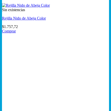
Sin existencias
Rejilla Nido de Abeja Color
$
1.757,72
Comprar