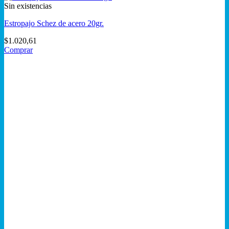
Sin existencias
Estropajo Schez de acero 20gr.
$
1.020,61
Comprar