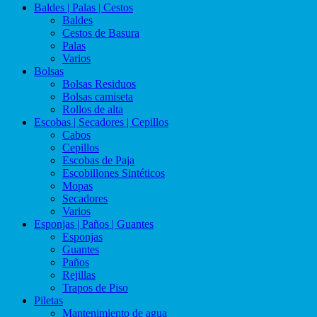
Baldes | Palas | Cestos
Baldes
Cestos de Basura
Palas
Varios
Bolsas
Bolsas Residuos
Bolsas camiseta
Rollos de alta
Escobas | Secadores | Cepillos
Cabos
Cepillos
Escobas de Paja
Escobillones Sintéticos
Mopas
Secadores
Varios
Esponjas | Paños | Guantes
Esponjas
Guantes
Paños
Rejillas
Trapos de Piso
Piletas
Mantenimiento de agua