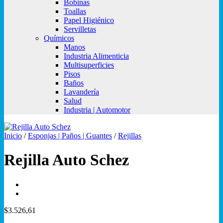
Bobinas
Toallas
Papel Higiénico
Servilletas
Químicos
Manos
Industria Alimenticia
Multisuperficies
Pisos
Baños
Lavandería
Salud
Industria | Automotor
Inicio
/
Esponjas | Paños | Guantes
/
Rejillas
Rejilla Auto Schez
$
3.526,61