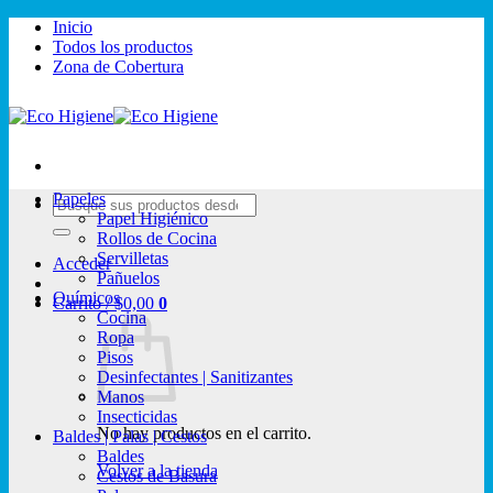
Saltar
Inicio
al
Todos los productos
contenido
Zona de Cobertura
Papeles
Buscar
Papel Higiénico
por:
Rollos de Cocina
Servilletas
Acceder
Pañuelos
Químicos
Carrito /
$
0,00
0
Cocina
Ropa
Pisos
Desinfectantes | Sanitizantes
Manos
Insecticidas
No hay productos en el carrito.
Baldes | Palas | Cestos
Baldes
Volver a la tienda
Cestos de Basura