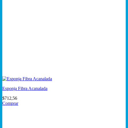
Esponja Fibra Acanalada
$
712,56
Comprar