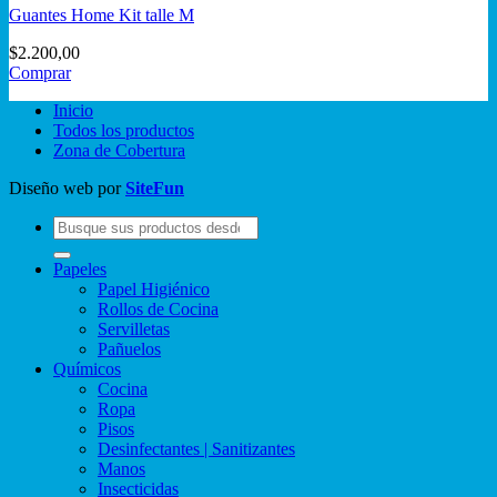
Guantes Home Kit talle M
$
2.200,00
Comprar
Inicio
Todos los productos
Zona de Cobertura
Diseño web por
SiteFun
Buscar
por:
Papeles
Papel Higiénico
Rollos de Cocina
Servilletas
Pañuelos
Químicos
Cocina
Ropa
Pisos
Desinfectantes | Sanitizantes
Manos
Insecticidas