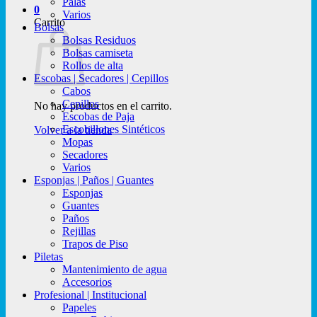
Palas
0
Varios
Carrito
Bolsas
Bolsas Residuos
Bolsas camiseta
Rollos de alta
Escobas | Secadores | Cepillos
Cabos
Cepillos
No hay productos en el carrito.
Escobas de Paja
Escobillones Sintéticos
Volver a la tienda
Mopas
Secadores
Varios
Esponjas | Paños | Guantes
Esponjas
Guantes
Paños
Rejillas
Trapos de Piso
Piletas
Mantenimiento de agua
Accesorios
Profesional | Institucional
Papeles