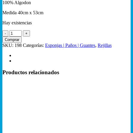
100% Algodon
Medida 40cm x 53cm
Hay existencias
Rejilla
Auto
Comprar
Schez
SKU:
198
Categorías:
Esponjas | Paños | Guantes
,
Rejillas
cantidad
Productos relacionados