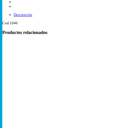
cantidad
Descripción
Cod.1046
Productos relacionados