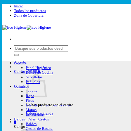
Saltar
Inicio
al
Todos los productos
contenido
Zona de Cobertura
Buscar
por:
Acceder
Papeles
Papel Higiénico
Carrito /
$
0,00
0
Rollos de Cocina
Servilletas
Pañuelos
Químicos
Cocina
Ropa
Pisos
No hay productos en el carrito.
Desinfectantes | Sanitizantes
Manos
Volver a la tienda
Insecticidas
Baldes | Palas | Cestos
0
Baldes
Carrito
Cestos de Basura