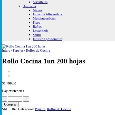
Servilletas
Químicos
Manos
Industria Alimenticia
Multisuperficies
Pisos
Baños
Lavandería
Salud
Industria | Automotor
Inicio
/
Papeles
/
Rollos de Cocina
Rollo Cocina 1un 200 hojas
$
1.799,00
Hay existencias
Rollo
Cocina
Comprar
1un
SKU:
1046
Categorías:
Papeles
,
Rollos de Cocina
200
hojas