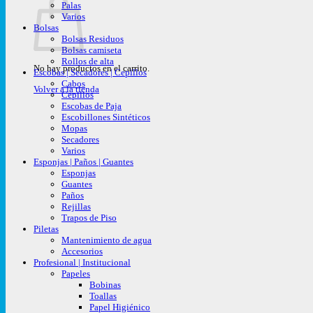
Palas
Varios
Bolsas
Bolsas Residuos
Bolsas camiseta
Rollos de alta
No hay productos en el carrito.
Escobas | Secadores | Cepillos
Cabos
Volver a la tienda
Cepillos
Escobas de Paja
Escobillones Sintéticos
Mopas
Secadores
Varios
Esponjas | Paños | Guantes
Esponjas
Guantes
Paños
Rejillas
Trapos de Piso
Piletas
Mantenimiento de agua
Accesorios
Profesional | Institucional
Papeles
Bobinas
Toallas
Papel Higiénico