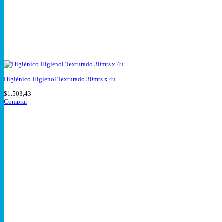
Higiénico Higienol Texturado 30mts x 4u
$
1.503,43
Comprar