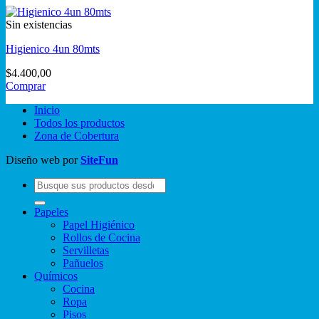
Sin existencias
Higienico 4un 80mts
$
4.400,00
Comprar
Inicio
Todos los productos
Zona de Cobertura
Diseño web por
SiteFun
Buscar
por:
Papeles
Papel Higiénico
Rollos de Cocina
Servilletas
Pañuelos
Químicos
Cocina
Ropa
Pisos