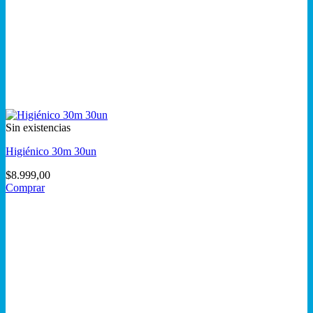
Sin existencias
Higiénico 30m 30un
$
8.999,00
Comprar