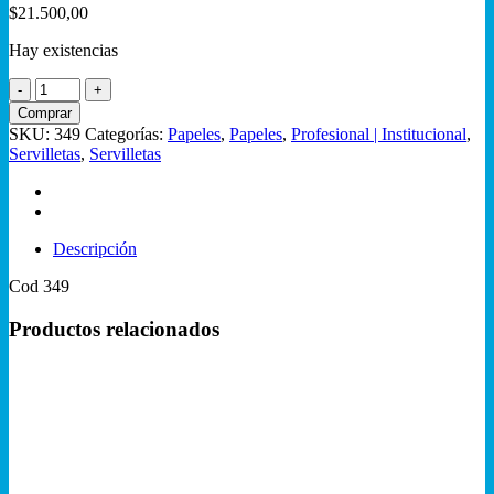
$
21.500,00
Hay existencias
Servilleta
30cmx30cm
Comprar
Blanca
SKU:
349
Categorías:
Papeles
,
Papeles
,
Profesional | Institucional
,
1000
Servilletas
,
Servilletas
unidades
cantidad
Descripción
Cod 349
Productos relacionados