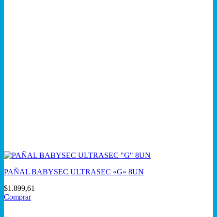
PAÑAL BABYSEC ULTRASEC «G» 8UN
$
1.899,61
Comprar