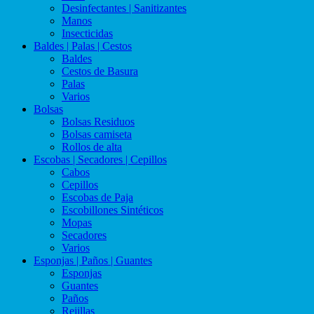
Desinfectantes | Sanitizantes
Manos
Insecticidas
Baldes | Palas | Cestos
Baldes
Cestos de Basura
Palas
Varios
Bolsas
Bolsas Residuos
Bolsas camiseta
Rollos de alta
Escobas | Secadores | Cepillos
Cabos
Cepillos
Escobas de Paja
Escobillones Sintéticos
Mopas
Secadores
Varios
Esponjas | Paños | Guantes
Esponjas
Guantes
Paños
Rejillas