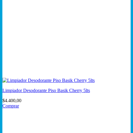
Limpiador Desodorante Piso Basik Cherry 5lts
$
4.400,00
Comprar
Este
producto
tiene
múltiples
variantes.