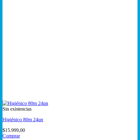
Sin existencias
Higiénico 80m 24un
$
15.999,00
Comprar