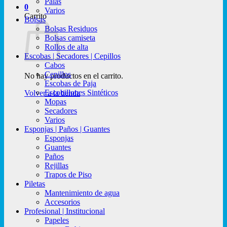
Palas
0
Varios
Carrito
Bolsas
Bolsas Residuos
Bolsas camiseta
Rollos de alta
Escobas | Secadores | Cepillos
Cabos
Cepillos
No hay productos en el carrito.
Escobas de Paja
Escobillones Sintéticos
Volver a la tienda
Mopas
Secadores
Varios
Esponjas | Paños | Guantes
Esponjas
Guantes
Paños
Rejillas
Trapos de Piso
Piletas
Mantenimiento de agua
Accesorios
Profesional | Institucional
Papeles