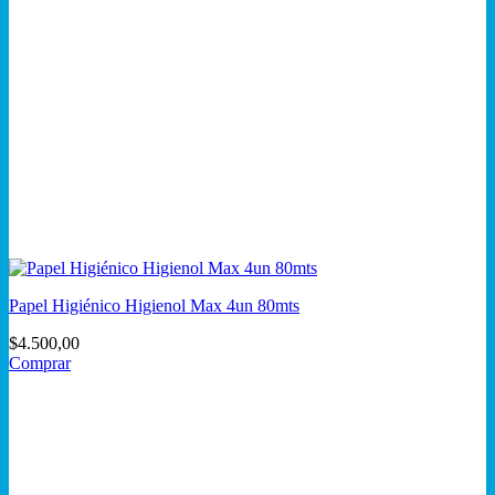
Papel Higiénico Higienol Max 4un 80mts
$
4.500,00
Comprar