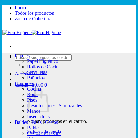
Saltar
Inicio
al
Todos los productos
contenido
Zona de Cobertura
Papeles
Buscar
Papel Higiénico
por:
Rollos de Cocina
Servilletas
Acceder
Pañuelos
Químicos
Carrito /
$
0,00
0
Cocina
Ropa
Pisos
Desinfectantes | Sanitizantes
Manos
Insecticidas
No hay productos en el carrito.
Baldes | Palas | Cestos
Baldes
Volver a la tienda
Cestos de Basura