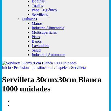
Bobinas
Toallas
Papel Higiénico
Servilletas
Químicos
Manos
Industria Alimenticia
Multisuperficies
Pisos
Baños
Lavandería
Salud
Industria | Automotor
Inicio
/
Profesional | Institucional
/
Papeles
/
Servilletas
Servilleta 30cmx30cm Blanca
1000 unidades